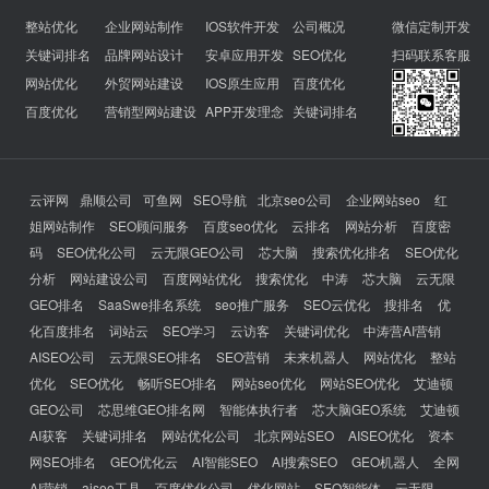
整站优化
企业网站制作
IOS软件开发
公司概况
微信定制开发
关键词排名
品牌网站设计
安卓应用开发
SEO优化
扫码联系客服
网站优化
外贸网站建设
IOS原生应用
百度优化
百度优化
营销型网站建设
APP开发理念
关键词排名
云评网
鼎顺公司
可鱼网
SEO导航
北京seo公司
企业网站seo
红
姐网站制作
SEO顾问服务
百度seo优化
云排名
网站分析
百度密
码
SEO优化公司
云无限GEO公司
芯大脑
搜索优化排名
SEO优化
分析
网站建设公司
百度网站优化
搜索优化
中涛
芯大脑
云无限
GEO排名
SaaSwe排名系统
seo推广服务
SEO云优化
搜排名
优
化百度排名
词站云
SEO学习
云访客
关键词优化
中涛营AI营销
AISEO公司
云无限SEO排名
SEO营销
未来机器人
网站优化
整站
优化
SEO优化
畅听SEO排名
网站seo优化
网站SEO优化
艾迪顿
GEO公司
芯思维GEO排名网
智能体执行者
芯大脑GEO系统
艾迪顿
AI获客
关键词排名
网站优化公司
北京网站SEO
AISEO优化
资本
网SEO排名
GEO优化云
AI智能SEO
AI搜索SEO
GEO机器人
全网
AI营销
aiseo工具
百度优化公司
优化网站
SEO智能体
云无限