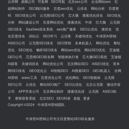
云评网
鼎顺公司
可鱼网
SEO导航
北京seo公司
企业网站seo
红
姐网站制作
SEO顾问服务
百度seo优化
云排名
网站分析
百度密
码
SEO优化公司
云无限GEO公司
芯大脑
搜索优化排名
SEO优化
分析
网站建设公司
百度网站优化
搜索优化
中涛
芯大脑
云无限
GEO排名
SaaSwe排名系统
seo推广服务
SEO云优化
搜排名
优
化百度排名
词站云
SEO学习
云访客
关键词优化
中涛营AI营销
AISEO公司
云无限SEO排名
SEO营销
未来机器人
网站优化
整站
优化
SEO优化
畅听SEO排名
网站seo优化
网站SEO优化
艾迪顿
GEO公司
芯思维GEO排名网
智能体执行者
芯大脑GEO系统
艾迪顿
AI获客
关键词排名
网站优化公司
北京网站SEO
AISEO优化
资本
网SEO排名
GEO优化云
AI智能SEO
AI搜索SEO
GEO机器人
全网
AI营销
aiseo工具
百度优化公司
优化网站
SEO智能体
云无限
SEO公司
云优化
整站SEO推广
SEO云优化
北京云无限
微信开发
公司
APP开发公司
北京网站制作
搜索优化排
云无限
AISEO助
手
赛斯获客系统
北京SEO
SEO列表
老版
更多
Copyright ©2024
中涛营AI营销团队
中涛营AI营销公司专注百度整站SEO排名服务