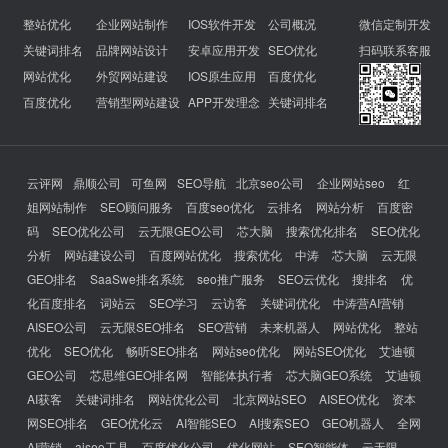
整站优化
企业网站制作
IOS软件开发
公司概况
微信定制开发
关键词排名
品牌网站设计
安卓应用开发
SEO优化
扫码联系客服
网站优化
外贸网站建设
IOS原生应用
百度优化
百度优化
营销型网站建设
APP开发理念
关键词排名
云评网
鼎顺公司
可鱼网
SEO导航
北京seo公司
企业网站seo
红
姐网站制作
SEO顾问服务
百度seo优化
云排名
网站分析
百度密
码
SEO优化公司
云无限GEO公司
芯大脑
搜索优化排名
SEO优化
分析
网站建设公司
百度网站优化
搜索优化
中涛
芯大脑
云无限
GEO排名
SaaSwe排名系统
seo推广服务
SEO云优化
搜排名
优
化百度排名
词站云
SEO学习
云访客
关键词优化
中涛营AI营销
AISEO公司
云无限SEO排名
SEO营销
未来机器人
网站优化
整站
优化
SEO优化
畅听SEO排名
网站seo优化
网站SEO优化
艾迪顿
GEO公司
芯思维GEO排名网
智能体执行者
芯大脑GEO系统
艾迪顿
AI获客
关键词排名
网站优化公司
北京网站SEO
AISEO优化
资本
网SEO排名
GEO优化云
AI智能SEO
AI搜索SEO
GEO机器人
全网
AI营销
aiseo工具
百度优化公司
优化网站
SEO智能体
云无限