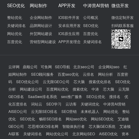
SEO优化
网站制作
APP开发
中涛营AI营销
微信开发
整站优化
企业网站制作
IOS软件开发
公司概况
微信定制开发
关键词排名
品牌网站设计
安卓应用开发
SEO优化
扫码联系客服
网站优化
外贸网站建设
IOS原生应用
百度优化
百度优化
营销型网站建设
APP开发理念
关键词排名
云评网
鼎顺公司
可鱼网
SEO导航
北京seo公司
企业网站seo
红
姐网站制作
SEO顾问服务
百度seo优化
云排名
网站分析
百度密
码
SEO优化公司
云无限GEO公司
芯大脑
搜索优化排名
SEO优化
分析
网站建设公司
百度网站优化
搜索优化
中涛
芯大脑
云无限
GEO排名
SaaSwe排名系统
seo推广服务
SEO云优化
搜排名
优
化百度排名
词站云
SEO学习
云访客
关键词优化
中涛营AI营销
AISEO公司
云无限SEO排名
SEO营销
未来机器人
网站优化
整站
优化
SEO优化
畅听SEO排名
网站seo优化
网站SEO优化
艾迪顿
GEO公司
芯思维GEO排名网
智能体执行者
芯大脑GEO系统
艾迪顿
AI获客
关键词排名
网站优化公司
北京网站SEO
AISEO优化
资本