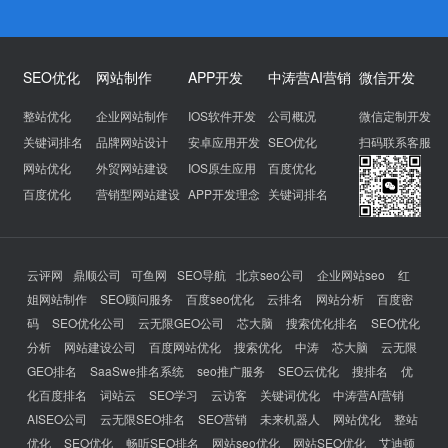
SEO优化
网站制作
APP开发
中涛营AI营销
微信开发
整站优化
企业网站制作
IOS软件开发
公司概况
微信定制开发
关键词排名
品牌网站设计
安卓应用开发
SEO优化
扫码联系客服
网站优化
外贸网站建设
IOS原生应用
百度优化
百度优化
营销型网站建设
APP开发理念
关键词排名
云评网
鼎顺公司
可鱼网
SEO导航
北京seo公司
企业网站seo
红
姐网站制作
SEO顾问服务
百度seo优化
云排名
网站分析
百度密
码
SEO优化公司
云无限GEO公司
芯大脑
搜索优化排名
SEO优化
分析
网站建设公司
百度网站优化
搜索优化
中涛
芯大脑
云无限
GEO排名
SaaSwe排名系统
seo推广服务
SEO云优化
搜排名
优
化百度排名
词站云
SEO学习
云访客
关键词优化
中涛营AI营销
AISEO公司
云无限SEO排名
SEO营销
未来机器人
网站优化
整站
优化
SEO优化
畅听SEO排名
网站seo优化
网站SEO优化
艾迪顿