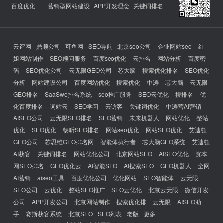
百度优化
营销型网站建设
APP开发理念
关键词排名
云评网
鼎顺公司
可鱼网
SEO导航
北京seo公司
企业网站seo
红
姐网站制作
SEO顾问服务
百度seo优化
云排名
网站分析
百度密
码
SEO优化公司
云无限GEO公司
芯大脑
搜索优化排名
SEO优化
分析
网站建设公司
百度网站优化
搜索优化
中涛
芯大脑
云无限
GEO排名
SaaSwe排名系统
seo推广服务
SEO云优化
搜排名
优
化百度排名
词站云
SEO学习
云访客
关键词优化
中涛营AI营销
AISEO公司
云无限SEO排名
SEO营销
未来机器人
网站优化
整站
优化
SEO优化
畅听SEO排名
网站seo优化
网站SEO优化
艾迪顿
GEO公司
芯思维GEO排名网
智能体执行者
芯大脑GEO系统
艾迪顿
AI获客
关键词排名
网站优化公司
北京网站SEO
AISEO优化
资本
网SEO排名
GEO优化云
AI智能SEO
AI搜索SEO
GEO机器人
全网
AI营销
aiseo工具
百度优化公司
优化网站
SEO智能体
云无限
SEO公司
云优化
整站SEO推广
SEO云优化
北京云无限
微信开发
公司
APP开发公司
北京网站制作
搜索优化排
云无限
AISEO助
手
赛斯获客系统
北京SEO
SEO列表
老版
更多