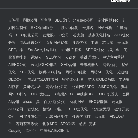
云评网
鼎顺公司
可鱼网
SEO导航
北京seo公司
企业网站seo
红
姐网站制作
SEO顾问服务
百度seo优化
云排名
网站分析
百度密
码
SEO优化公司
云无限GEO公司
芯大脑
搜索优化排名
SEO优化
分析
网站建设公司
百度网站优化
搜索优化
中涛
芯大脑
云无限
GEO排名
SaaSwe排名系统
seo推广服务
SEO云优化
搜排名
优
化百度排名
词站云
SEO学习
云访客
关键词优化
中涛营AI营销
AISEO公司
云无限SEO排名
SEO营销
未来机器人
网站优化
整站
优化
SEO优化
畅听SEO排名
网站seo优化
网站SEO优化
艾迪顿
GEO公司
芯思维GEO排名网
智能体执行者
芯大脑GEO系统
艾迪顿
AI获客
关键词排名
网站优化公司
北京网站SEO
AISEO优化
资本
网SEO排名
GEO优化云
AI智能SEO
AI搜索SEO
GEO机器人
全网
AI营销
aiseo工具
百度优化公司
优化网站
SEO智能体
云无限
SEO公司
云优化
整站SEO推广
SEO云优化
北京云无限
微信开发
公司
APP开发公司
北京网站制作
搜索优化排
云无限
AISEO助
手
赛斯获客系统
北京SEO
SEO列表
老版
更多
Copyright ©2024
中涛营AI营销团队